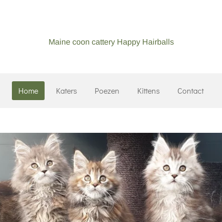
Maine coon cattery Happy Hairballs
Home
Katers
Poezen
Kittens
Contact